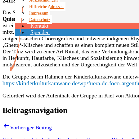
24118 Kiel
Hilfreiche Adressen
Das Stück:
Impressum
Quien levanta la mano? (Wer erhebt die Hand?)
Datenschutz
ist ein Urban Dance Programm, welches Elemente aus dem
Kontakt
mixt. Die Gruppe zeigt dabei einen ganz eigenen Stil. Es m
Spenden
zeitgenössischen Choreografien und teilweise indigenen Rh
‚Ghetto‘-Klischee und schaffen es einen komplett neuen Stil
Der Tanz wird zu einer Art Ritual, das eine Verbindungsbrüc
in Herkunft, Hautfarbe, Klischees und Sozialisierung hinwe
mobilisieren, aufzustehen und der Ungerechtigkeit der Wel
Die Gruppe ist im Rahmen der Kinderkulturkarwane unterw
https://kinderkulturkarawane.de/wp/fuera-de-foco-argenti
Gefördert wird der Aufenthalt der Gruppe in Kiel von Akti
Beitragsnavigation
Vorheriger Beitrag