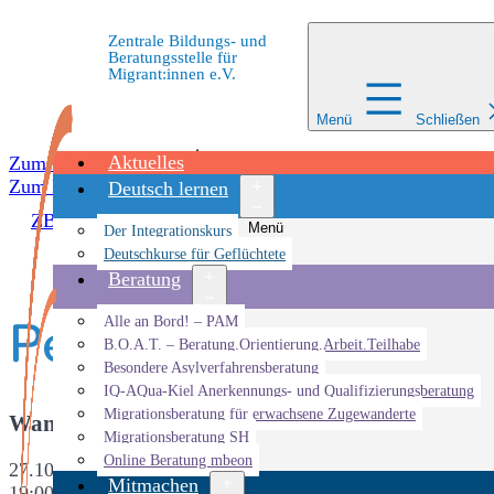
Zentrale Bildungs- und
Beratungsstelle für
Migrant:innen e.V.
Menü
Schließen
Aktuelles
Zum Inhalt springen
Zum Inhalt springen
Deutsch lernen
ZBBS
»
Veranstaltungen
»
Performance – Quien levanta 
Menü
Der Integrationskurs
öffnen
Deutschkurse für Geflüchtete
Beratung
Performance – Quie
Menü
Alle an Bord! – PAM
öffnen
B.O.A.T. – Beratung.Orientierung.Arbeit.Teilhabe
Besondere Asylverfahrensberatung
IQ-AQua-Kiel Anerkennungs- und Qualifizierungsberatung
Migrationsberatung für erwachsene Zugewanderte
Wann
Migrationsberatung SH
Online Beratung mbeon
27.10.2018
Mitmachen
19:00