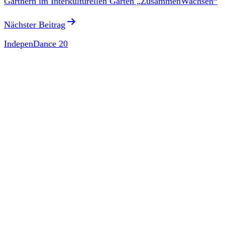
Gärtnern im Interkulturellen Garten „ZusammenWachsen“
Nächster Beitrag
IndepenDance 20