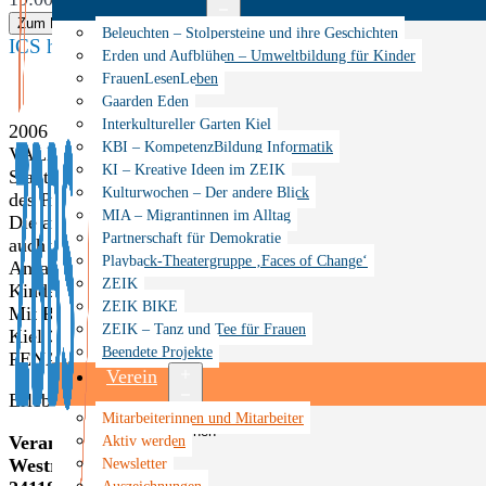
Zum Kalender hinzufügen
Menü
Beleuchten – Stolpersteine und ihre Geschichten
ICS herunterladen
Google Kalender
iCalendar
Office 365
öffnen
Erden und Aufblühen – Umweltbildung für Kinder
FrauenLesenLeben
Gaarden Eden
Interkultureller Garten Kiel
2006 hat sich der Verein Kiel CREARtiv nach dem Vorbild
KBI – KompetenzBildung Informatik
VALE LA PENA gegründet, welche über Kunst gegen die Ho
KI – Kreative Ideen im ZEIK
Stadtteilen von Buenos Aires kämpft. Allen voran ging ein
Kulturwochen – Der andere Blick
des Projektes „Vom Süden lernen“ und unser erstes multikul
MIA – Migrantinnen im Alltag
Die argentinischen Jugendlichen von damals sind jetzt jung
Partnerschaft für Demokratie
auch über die Jahre der Organisation, der Kunst und Ihren 
Playback-Theatergruppe ‚Faces of Change‘
Ansatz – Kunst für soziale Entwicklung – gründeten sie e
ZEIK
Kindern und Jugendliche in den armen Stadtteilen um Bueno
ZEIK BIKE
Mit Romina Sosa kommt eine von ihnen zurück zu uns nach
ZEIK – Tanz und Tee für Frauen
Kiel CREARtiv e.V. freut sich sehr eine junge Produkti
Beendete Projekte
PENA nach Kiel zu holen.
Verein
Erleben Sie eine einzigartige Performance!
Menü
Mitarbeiterinnen und Mitarbeiter
öffnen
Aktiv werden
Veranstaltungsort: RBZ Wirtschaft
Newsletter
Westring 444
Auszeichnungen