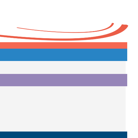
Heute
o.
i.
i.
o.
.
a.
o.