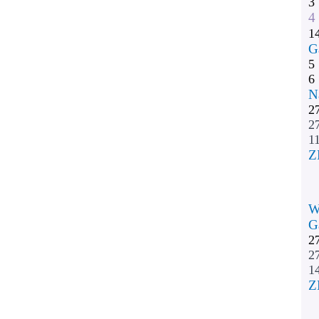
3
4
1
G
5
6
N
2
2
11
Z
W
G
2
2
1
Z