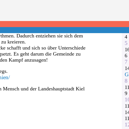
1
2
3
 modernen Tanz, Hip Hop und Parcours
1
ischen sich urbane Tanzformen mit
1
ythmen. Dadurch entziehen sie sich dem
4
 zu kreieren.
5
ke schafft und sich so über Unterschiede
1
gsetzt. Es geht darum die Gemeinde zu
6
t den Kampf anzusagen!
7
1
egs.
G
nien/
8
1
on Mensch und der Landeshauptstadt Kiel
9
1
1
1
1
1