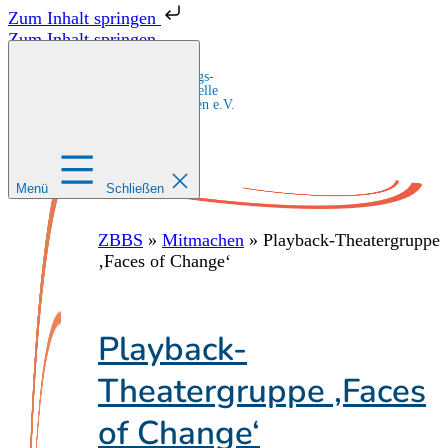
Zum Inhalt springen
Zum Inhalt springen
Zentrale Bildungs-
und Beratungsstelle
für Migrant:innen e.V.
Menü
Schließen
ZBBS
»
Mitmachen
»
Playback-Theatergruppe
‚Faces of Change‘
Playback-
Theatergruppe ‚Faces
of Change‘