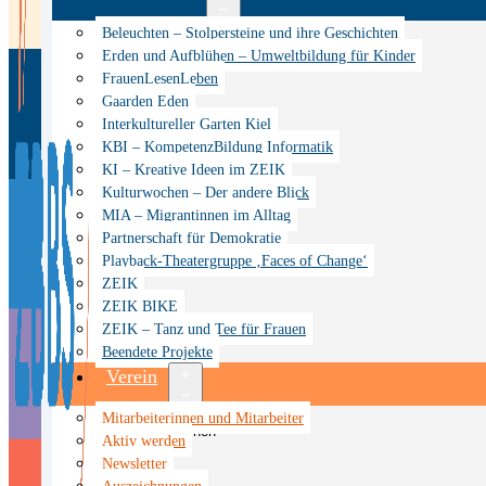
Menü
Beleuchten – Stolpersteine und ihre Geschichten
öffnen
Erden und Aufblühen – Umweltbildung für Kinder
FrauenLesenLeben
Gaarden Eden
Interkultureller Garten Kiel
KBI – KompetenzBildung Informatik
KI – Kreative Ideen im ZEIK
Kulturwochen – Der andere Blick
MIA – Migrantinnen im Alltag
Partnerschaft für Demokratie
Playback-Theatergruppe ‚Faces of Change‘
ZEIK
ZEIK BIKE
ZEIK – Tanz und Tee für Frauen
Beendete Projekte
Verein
Menü
Mitarbeiterinnen und Mitarbeiter
öffnen
Aktiv werden
Newsletter
Auszeichnungen