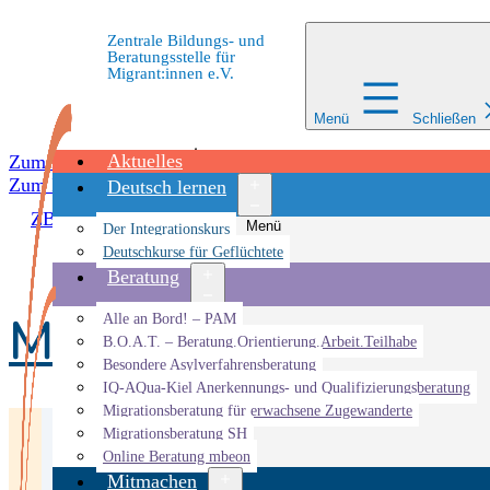
Zentrale Bildungs- und
Beratungsstelle für
Migrant:innen e.V.
Menü
Schließen
Aktuelles
Zum Inhalt springen
Zum Inhalt springen
Deutsch lernen
ZBBS
»
Mitmachen
»
MIA – Migrantinnen im Alltag
Menü
Der Integrationskurs
öffnen
Deutschkurse für Geflüchtete
Beratung
MIA – Migrantinnen
Menü
Alle an Bord! – PAM
öffnen
B.O.A.T. – Beratung.Orientierung.Arbeit.Teilhabe
Besondere Asylverfahrensberatung
IQ-AQua-Kiel Anerkennungs- und Qualifizierungsberatung
Migrationsberatung für erwachsene Zugewanderte
Migrationsberatung SH
Online Beratung mbeon
Mitmachen