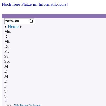
Noch freie Plätze im Informatik-Kurs!
Heute
Mo.
Di.
Mi.
Do.
Fr.
Sa.
So.
M
D
M
D
F
S
S
27
Näh-Treffen für Frauen
11:00 -