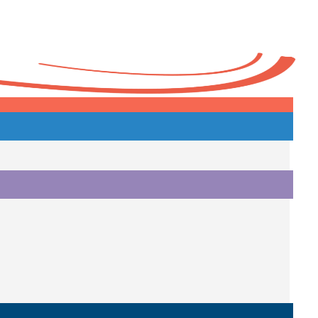
Heute
o.
i.
i.
o.
.
a.
o.