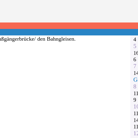
1
2
r Facebook-Seite zu finden:
3
1
h im Kieler Sport- und Begegnungspark in
1
ßgängerbrücke/ den Bahngleisen.
4
5
1
6
7
1
G
8
1
9
1
1
1
1
1