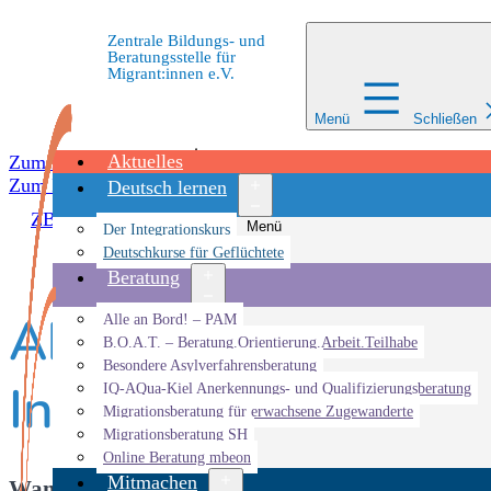
Zentrale Bildungs- und
Beratungsstelle für
Migrant:innen e.V.
Menü
Schließen
Aktuelles
Zum Inhalt springen
Zum Inhalt springen
Deutsch lernen
ZBBS
»
Veranstaltungen
»
Veranstaltung
»
Ab in den Gart
Menü
Der Integrationskurs
öffnen
Deutschkurse für Geflüchtete
Beratung
Ab in den Garten! – 
Menü
Alle an Bord! – PAM
öffnen
B.O.A.T. – Beratung.Orientierung.Arbeit.Teilhabe
Besondere Asylverfahrensberatung
Interkulturellen Gar
IQ-AQua-Kiel Anerkennungs- und Qualifizierungsberatung
Migrationsberatung für erwachsene Zugewanderte
Migrationsberatung SH
Online Beratung mbeon
Mitmachen
Wann