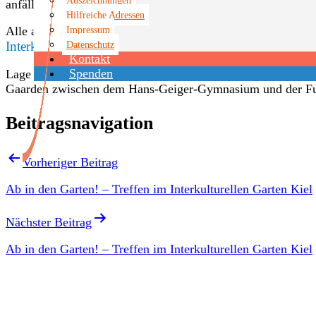
anfällt und Spaß macht.
Hilfreiche Adressen
Impressum
Alle aktuellen Infos zum Interkulturellen Garten sind auf de
Datenschutz
Interkultureller Garten Kiel – ZusammenWachsen
.
Kontakt
Spenden
Lage des Interkulturellen Gartens: Der Garten befindet sic
Gaarden zwischen dem Hans-Geiger-Gymnasium und der Fu
Beitragsnavigation
Vorheriger Beitrag
Ab in den Garten! – Treffen im Interkulturellen Garten Kiel
Nächster Beitrag
Ab in den Garten! – Treffen im Interkulturellen Garten Kiel