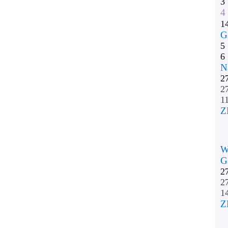
3
4
1
G
5
6
N
2
2
11
Z
W
G
2
2
1
Z