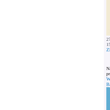
2
1
Z
Na
pr
W
B