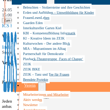
Menü
Beleuchten – Stolpersteine und ihre Geschichten
24.05.2019
öffnen
Erden und Aufblühen – Umweltbildung für Kinder
15:00 - 18:00
FrauenLesenLeben
Zum Kalender hinzufügen
Gaarden Eden
ICS herunterladen
Google Kalender
iCalendar
Office 365
Interkultureller Garten Kiel
KBI – KompetenzBildung Informatik
Wo
KI – Kreative Ideen im ZEIK
Kulturwochen – Der andere Blick
lifeline e.V.
MIA – Migrantinnen im Alltag
Sophienblatt 64a, Kiel, Schleswig-Holstein, 24114
Partnerschaft für Demokratie
Playback-Theatergruppe ‚Faces of Change‘
Veranstaltungstyp
ZEIK
ZEIK BIKE
Veranstaltung
ZEIK – Tanz und Tee für Frauen
Beendete Projekte
Karte nicht verfügbar
Verein
Menü
Mitarbeiterinnen und Mitarbeiter
öffnen
Aktiv werden
Jeden Freitag ab 15 Uhr treffen wir uns im Interkulturell
Newsletter
anbauen, Blumen pflanzen, uns um die Bienen kümmern – un
Auszeichnungen