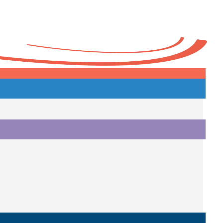
Heute
o.
i.
i.
o.
.
a.
o.