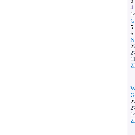
3
4
1
G
5
6
N
2
2
11
Z
W
G
2
2
1
Z