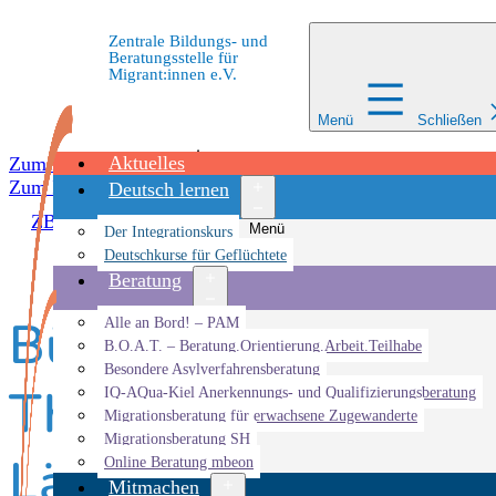
Zentrale Bildungs- und
Beratungsstelle für
Migrant:innen e.V.
Menü
Schließen
Aktuelles
Zum Inhalt springen
Zum Inhalt springen
Deutsch lernen
ZBBS
»
Veranstaltungen
»
Veranstaltung
»
Bühne der Beg
Menü
Der Integrationskurs
öffnen
Deutschkurse für Geflüchtete
Beratung
Bühne der Begegnu
Menü
Alle an Bord! – PAM
öffnen
B.O.A.T. – Beratung.Orientierung.Arbeit.Teilhabe
Besondere Asylverfahrensberatung
Theater für Mensch
IQ-AQua-Kiel Anerkennungs- und Qualifizierungsberatung
Migrationsberatung für erwachsene Zugewanderte
Migrationsberatung SH
Ländern
Online Beratung mbeon
Mitmachen