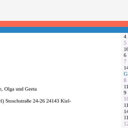
1
2
3
1
1
4
5
1
6
7
1
G
8
1
e, Olga und Geeta
9
1
) Stoschstraße 24-26 24143 Kiel-
1
1
1
1