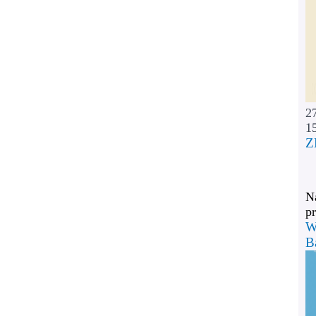
2
1
Z
Na
pr
W
B