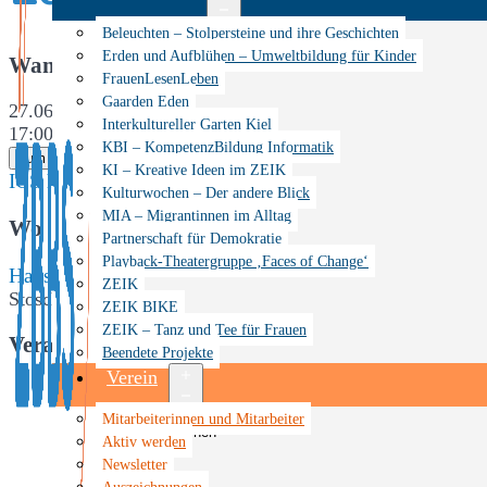
Menü
Beleuchten – Stolpersteine und ihre Geschichten
öffnen
Erden und Aufblühen – Umweltbildung für Kinder
Wann
FrauenLesenLeben
Gaarden Eden
27.06.2025
Interkultureller Garten Kiel
17:00 - 19:00
KBI – KompetenzBildung Informatik
Zum Kalender hinzufügen
KI – Kreative Ideen im ZEIK
ICS herunterladen
Google Kalender
iCalendar
Office 365
Kulturwochen – Der andere Blick
MIA – Migrantinnen im Alltag
Wo
Partnerschaft für Demokratie
Playback-Theatergruppe ‚Faces of Change‘
Hans-Christian-Andersen Schule
ZEIK
Stoschstraße 24-26, Kiel, Schleswig-Holstein, 24143
ZEIK BIKE
ZEIK – Tanz und Tee für Frauen
Veranstaltungstyp
Beendete Projekte
Verein
Veranstaltung
Menü
Mitarbeiterinnen und Mitarbeiter
öffnen
Aktiv werden
Newsletter
Auszeichnungen