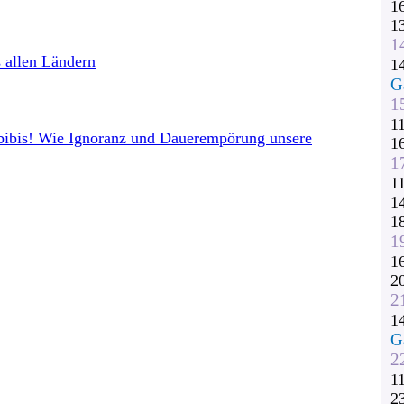
1
1
1
 allen Ländern
1
G
1
1
abibis! Wie Ignoranz und Dauerempörung unsere
1
1
1
1
1
1
1
2
2
1
G
2
1
2