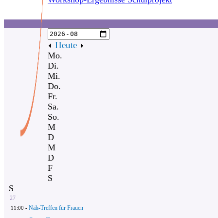
Heute
Mo.
Di.
Mi.
Do.
Fr.
Sa.
So.
M
D
M
D
F
S
S
27
Näh-Treffen für Frauen
11:00 -