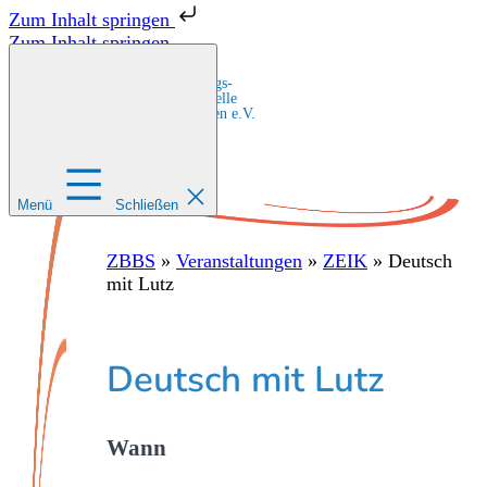
Zum Inhalt springen
Zum Inhalt springen
Zentrale Bildungs-
und Beratungsstelle
für Migrant:innen e.V.
Menü
Schließen
ZBBS
»
Veranstaltungen
»
ZEIK
»
Deutsch
mit Lutz
Deutsch mit Lutz
Wann