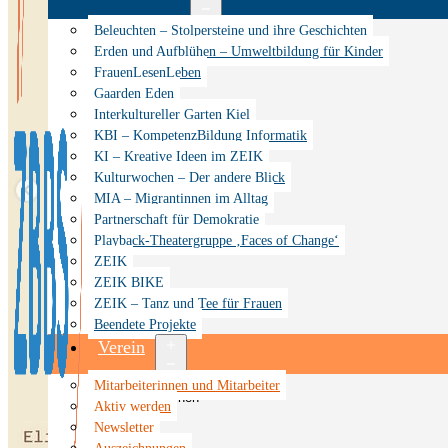
Menü
Beleuchten – Stolpersteine und ihre Geschichten
öffnen
Erden und Aufblühen – Umweltbildung für Kinder
FrauenLesenLeben
Gaarden Eden
Interkultureller Garten Kiel
KBI – KompetenzBildung Informatik
KI – Kreative Ideen im ZEIK
Kulturwochen – Der andere Blick
MIA – Migrantinnen im Alltag
Partnerschaft für Demokratie
Playback-Theatergruppe ‚Faces of Change‘
ZEIK
ZEIK BIKE
ZEIK – Tanz und Tee für Frauen
Beendete Projekte
Verein
Menü
Mitarbeiterinnen und Mitarbeiter
öffnen
Aktiv werden
Newsletter
Auszeichnungen