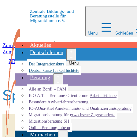
Zentrale Bildungs- und
Beratungsstelle für
Migrant:innen e.V.
Menü
Schließen
Aktuelles
Zum Inhalt springen
Zum Inhalt springen
Deutsch lernen
ZBBS
»
Veranstaltungen
»
ZEIK
»
Sprachcafé im ZEIK
Menü
Der Integrationskurs
öffnen
Deutschkurse für Geflüchtete
Beratung
Sprachcafé im ZEIK
Menü
Alle an Bord! – PAM
öffnen
B.O.A.T. – Beratung.Orientierung.Arbeit.Teilhabe
Besondere Asylverfahrensberatung
IQ-AQua-Kiel Anerkennungs- und Qualifizierungsberatung
Migrationsberatung für erwachsene Zugewanderte
Migrationsberatung SH
Online Beratung mbeon
Mitmachen