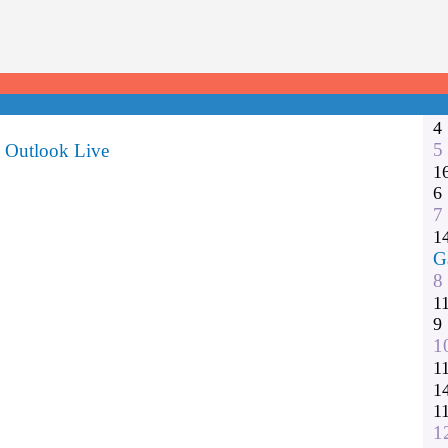
1
2
3
1
1
4
5
Outlook Live
1
6
7
1
G
8
1
9
1
1
1
1
1