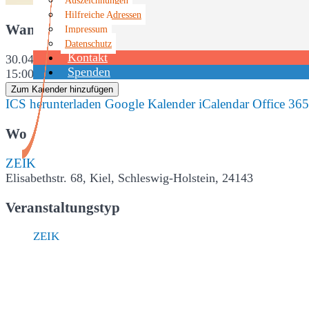
Hilfreiche Adressen
Wann
Impressum
Datenschutz
Kontakt
30.04.2025
Spenden
15:00 - 17:00
Zum Kalender hinzufügen
ICS herunterladen
Google Kalender
iCalendar
Office 365
Wo
ZEIK
Elisabethstr. 68, Kiel, Schleswig-Holstein, 24143
Veranstaltungstyp
ZEIK