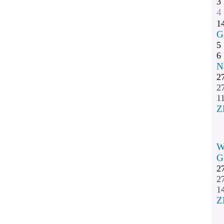
3
4
1
G
5
6
N
2
2
11
Z
W
G
2
2
1
Z