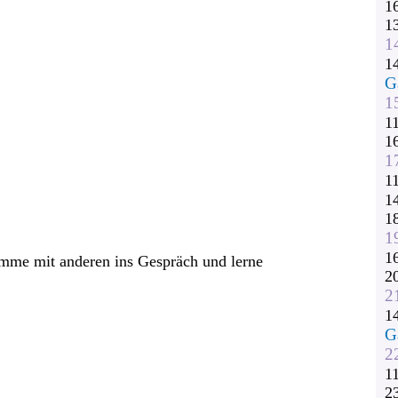
1
1
1
1
G
1
1
1
1
1
1
1
1
1
omme mit anderen ins Gespräch und lerne
2
2
1
G
2
1
2