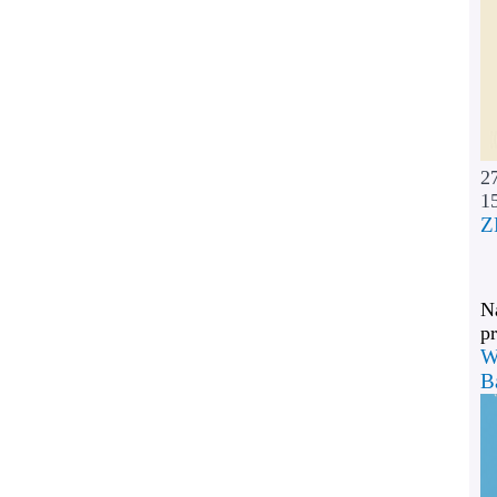
2
1
Z
Na
pr
W
B