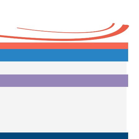
Heute
o.
i.
i.
o.
.
a.
o.