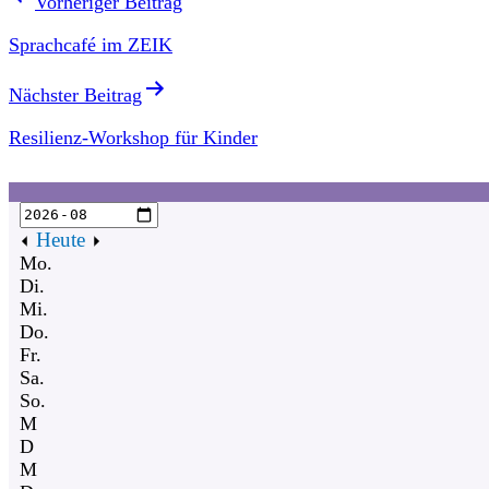
Vorheriger Beitrag
Sprachcafé im ZEIK
Nächster Beitrag
Resilienz-Workshop für Kinder
Heute
Mo.
Di.
Mi.
Do.
Fr.
Sa.
So.
M
D
M