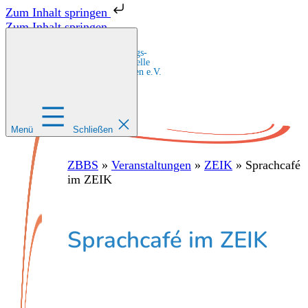
Zum Inhalt springen
Zum Inhalt springen
Zentrale Bildungs-
und Beratungsstelle
für Migrant:innen e.V.
Menü
Schließen
ZBBS
»
Veranstaltungen
»
ZEIK
»
Sprachcafé
im ZEIK
Sprachcafé im ZEIK