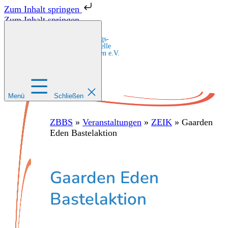
Zum Inhalt springen
Zum Inhalt springen
Zentrale Bildungs-
und Beratungsstelle
für Migrant:innen e.V.
Menü
Schließen
ZBBS
»
Veranstaltungen
»
ZEIK
»
Gaarden
Eden Bastelaktion
Gaarden Eden
Bastelaktion