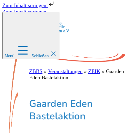
Zum Inhalt springen
Zum Inhalt springen
Zentrale Bildungs-
und Beratungsstelle
für Migrant:innen e.V.
Menü
Schließen
ZBBS
»
Veranstaltungen
»
ZEIK
»
Gaarden
Eden Bastelaktion
Gaarden Eden
Bastelaktion