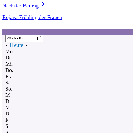
Nächster Beitrag
Rojava Frühling der Frauen
Heute
Mo.
Di.
Mi.
Do.
Fr.
Sa.
So.
M
D
M
D
F
S
S