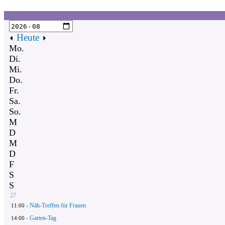
Heute
Mo.
Di.
Mi.
Do.
Fr.
Sa.
So.
M
D
M
D
F
S
S
27
Näh-Treffen für Frauen
11:00 -
Garten-Tag
14:00 -