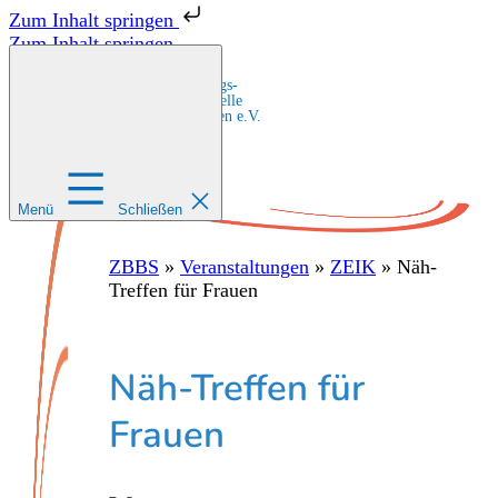
Zum Inhalt springen
Zum Inhalt springen
Zentrale Bildungs-
und Beratungsstelle
für Migrant:innen e.V.
Menü
Schließen
ZBBS
»
Veranstaltungen
»
ZEIK
»
Näh-
Treffen für Frauen
Näh-Treffen für
Frauen