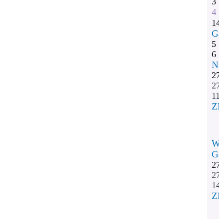
3
4
1
G
5
6
N
2
2
11
Z
W
G
2
2
1
Z