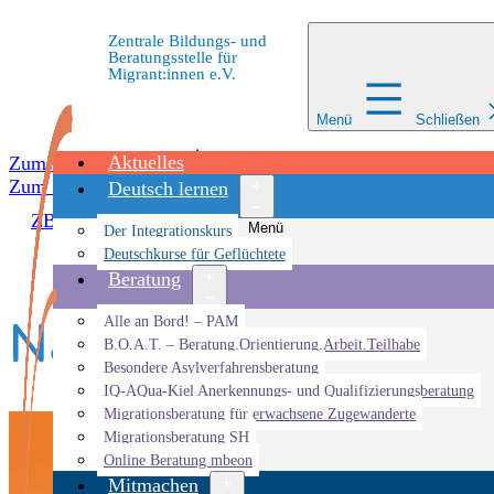
Zentrale Bildungs- und
Beratungsstelle für
Migrant:innen e.V.
Menü
Schließen
Aktuelles
Zum Inhalt springen
Zum Inhalt springen
Deutsch lernen
ZBBS
»
Veranstaltungen
»
ZEIK
»
Näh-Workshop
Menü
Der Integrationskurs
öffnen
Deutschkurse für Geflüchtete
Beratung
Näh-Workshop
Menü
Alle an Bord! – PAM
öffnen
B.O.A.T. – Beratung.Orientierung.Arbeit.Teilhabe
Besondere Asylverfahrensberatung
IQ-AQua-Kiel Anerkennungs- und Qualifizierungsberatung
Migrationsberatung für erwachsene Zugewanderte
Migrationsberatung SH
Online Beratung mbeon
Mitmachen