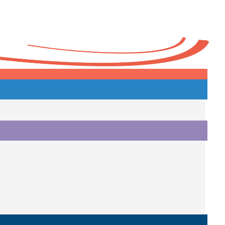
Heute
o.
i.
i.
o.
.
a.
o.