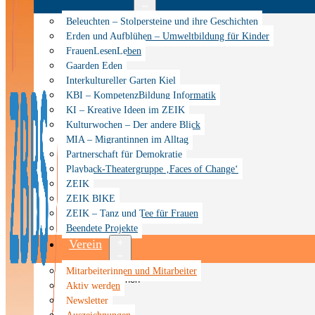
Menü
Beleuchten – Stolpersteine und ihre Geschichten
öffnen
Erden und Aufblühen – Umweltbildung für Kinder
FrauenLesenLeben
Gaarden Eden
Interkultureller Garten Kiel
KBI – KompetenzBildung Informatik
KI – Kreative Ideen im ZEIK
Kulturwochen – Der andere Blick
MIA – Migrantinnen im Alltag
Partnerschaft für Demokratie
Playback-Theatergruppe ‚Faces of Change‘
ZEIK
ZEIK BIKE
ZEIK – Tanz und Tee für Frauen
Beendete Projekte
Verein
Menü
Mitarbeiterinnen und Mitarbeiter
öffnen
Aktiv werden
Newsletter
Auszeichnungen