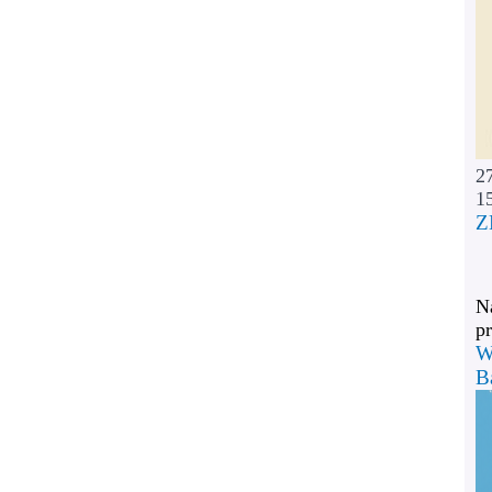
2
1
Z
Na
pr
W
B