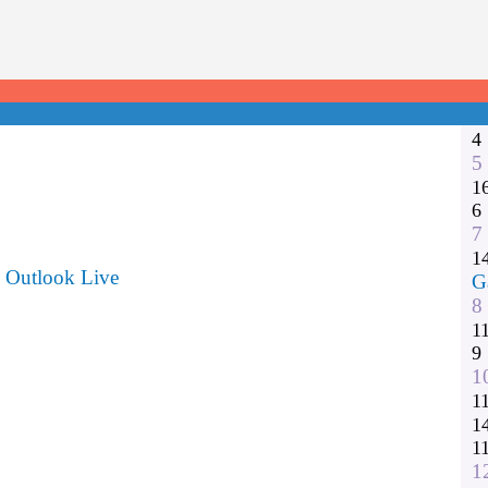
1
2
3
1
1
4
5
1
6
7
1
Outlook Live
G
8
1
9
1
1
1
1
1