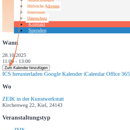
Hilfreiche Adressen
Impressum
Datenschutz
Kontakt
Spenden
Wann
28.10.2025
11:00 - 13:00
Zum Kalender hinzufügen
ICS herunterladen
Google Kalender
iCalendar
Office 365
Wo
ZEIK in der Kunstwerkstatt
Kirchenweg 22, Kiel, 24143
Veranstaltungstyp
ZEIK