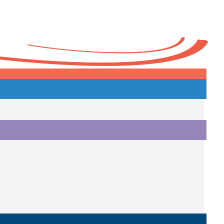
Heute
o.
i.
i.
o.
.
a.
o.