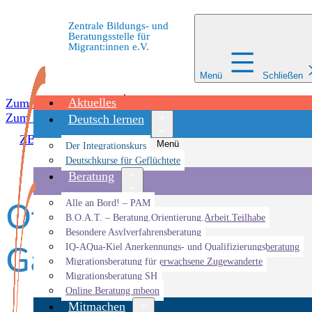
Zentrale Bildungs- und
Beratungsstelle für
Migrant:innen e.V.
Menü
Schließen
Aktuelles
Zum Inhalt springen
Zum Inhalt springen
Deutsch lernen
ZBBS
»
Veranstaltungen
»
Interkultureller Garten
»
Offen
Menü
Der Integrationskurs
öffnen
Deutschkurse für Geflüchtete
Beratung
Offener Garten im I
Menü
Alle an Bord! – PAM
öffnen
B.O.A.T. – Beratung.Orientierung.Arbeit.Teilhabe
Besondere Asylverfahrensberatung
Garten Kiel
IQ-AQua-Kiel Anerkennungs- und Qualifizierungsberatung
Migrationsberatung für erwachsene Zugewanderte
Migrationsberatung SH
Online Beratung mbeon
Mitmachen