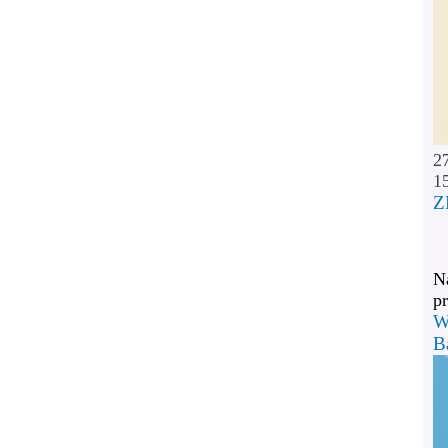
2
1
Z
Na
pr
W
B