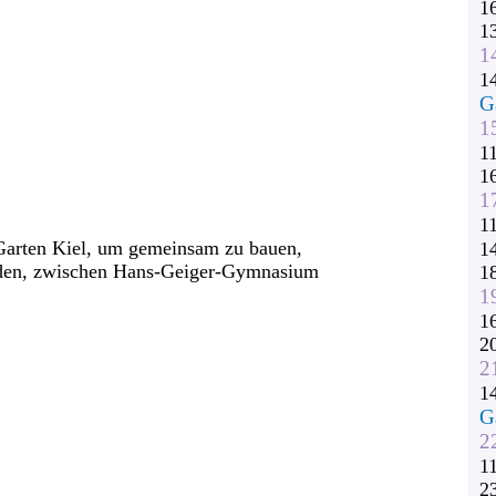
1
1
1
1
G
1
1
1
1
1
n Garten Kiel, um gemeinsam zu bauen,
1
rden, zwischen Hans-Geiger-Gymnasium
1
1
1
2
2
1
G
2
1
2