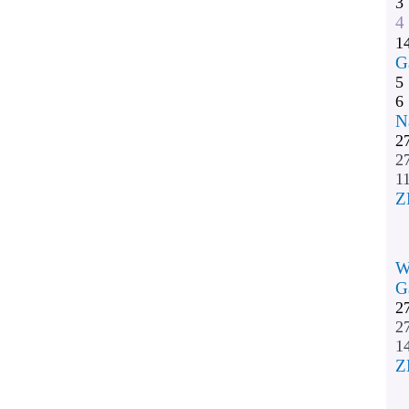
3
4
1
G
5
6
N
2
2
11
Z
W
G
2
2
1
Z