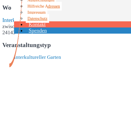
Hilfreiche Adressen
Wo
Impressum
Datenschutz
Interkultureller Garten
Kontakt
zwischen Hans-Geiger-Gymnasium und Fußgängerbrücke/Bah
Spenden
24143
Veranstaltungstyp
Interkultureller Garten