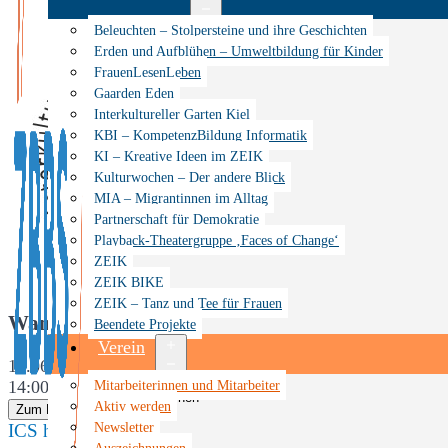
Menü
Beleuchten – Stolpersteine und ihre Geschichten
öffnen
Erden und Aufblühen – Umweltbildung für Kinder
FrauenLesenLeben
Gaarden Eden
Interkultureller Garten Kiel
KBI – KompetenzBildung Informatik
KI – Kreative Ideen im ZEIK
Kulturwochen – Der andere Blick
MIA – Migrantinnen im Alltag
Partnerschaft für Demokratie
Playback-Theatergruppe ‚Faces of Change‘
ZEIK
ZEIK BIKE
ZEIK – Tanz und Tee für Frauen
Wann
Beendete Projekte
Verein
12.06.2026
Menü
Mitarbeiterinnen und Mitarbeiter
14:00 - 18:00
öffnen
Aktiv werden
Zum Kalender hinzufügen
Newsletter
ICS herunterladen
Google Kalender
iCalendar
Office 365
Auszeichnungen