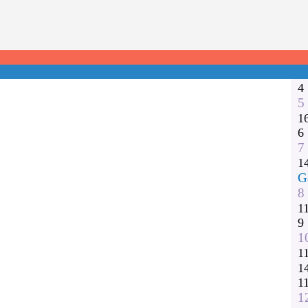
1
2
3
1
ngleisen, Kiel, Schleswig-Holstein,
1
4
5
1
6
7
1
G
8
1
9
1
1
1
1
1