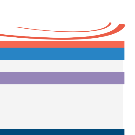
Heute
o.
i.
i.
o.
.
a.
o.