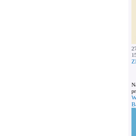
2
1
Z
Na
pr
W
B