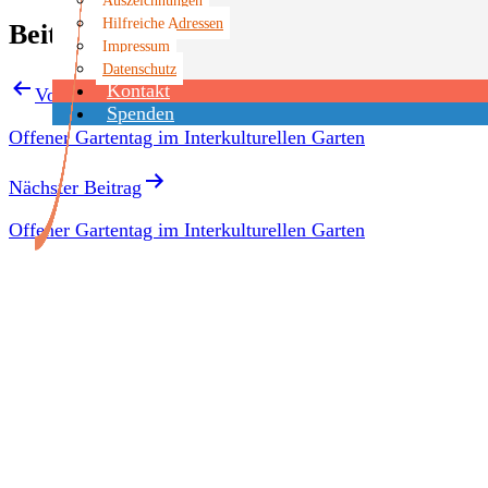
Hilfreiche Adressen
Beitragsnavigation
Impressum
Datenschutz
Kontakt
Vorheriger Beitrag
Spenden
Offener Gartentag im Interkulturellen Garten
Nächster Beitrag
Offener Gartentag im Interkulturellen Garten