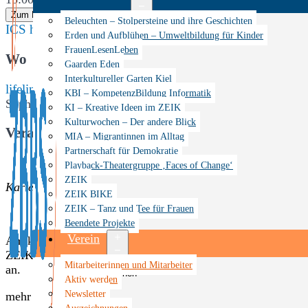
Zum Kalender hinzufügen
Menü
Beleuchten – Stolpersteine und ihre Geschichten
ICS herunterladen
Google Kalender
iCalendar
Office 365
öffnen
Erden und Aufblühen – Umweltbildung für Kinder
FrauenLesenLeben
Wo
Gaarden Eden
Interkultureller Garten Kiel
lifeline e.V.
KBI – KompetenzBildung Informatik
Sophienblatt 64a, Kiel, Schleswig-Holstein, 24114
KI – Kreative Ideen im ZEIK
Kulturwochen – Der andere Blick
Veranstaltungstyp
MIA – Migrantinnen im Alltag
Partnerschaft für Demokratie
Veranstaltung
Playback-Theatergruppe ‚Faces of Change‘
ZEIK
Karte nicht verfügbar
ZEIK BIKE
ZEIK – Tanz und Tee für Frauen
Beendete Projekte
Verein
Am kommenden Freitag wird erst zusammen gearbeitet und a
ZEIK-Bike versorgt uns wieder mit köstlichen Falafeln. Bit
Menü
Mitarbeiterinnen und Mitarbeiter
an.
öffnen
Aktiv werden
Newsletter
Interkultureller Garten Kiel
mehr Infos:
Auszeichnungen