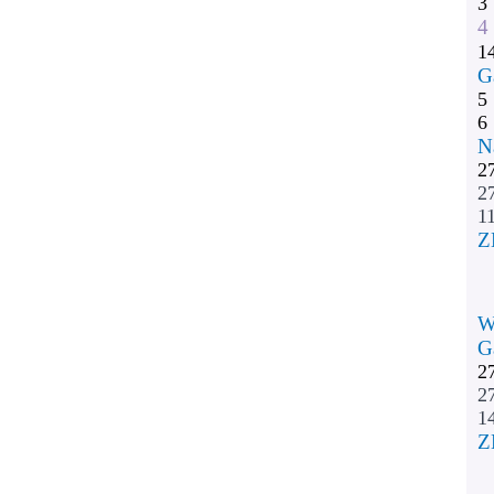
3
4
1
G
5
6
N
2
2
11
Z
W
G
2
2
1
Z