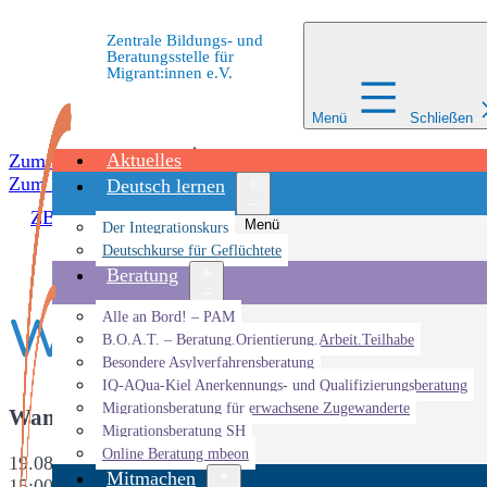
Zentrale Bildungs- und
Beratungsstelle für
Migrant:innen e.V.
Menü
Schließen
Aktuelles
Zum Inhalt springen
Zum Inhalt springen
Deutsch lernen
ZBBS
»
Veranstaltungen
»
Veranstaltung
»
Work & Eat im
Menü
Der Integrationskurs
öffnen
Deutschkurse für Geflüchtete
Beratung
Work & Eat im Inter
Menü
Alle an Bord! – PAM
öffnen
B.O.A.T. – Beratung.Orientierung.Arbeit.Teilhabe
Besondere Asylverfahrensberatung
IQ-AQua-Kiel Anerkennungs- und Qualifizierungsberatung
Migrationsberatung für erwachsene Zugewanderte
Wann
Migrationsberatung SH
Online Beratung mbeon
19.08.2022
Mitmachen
15:00