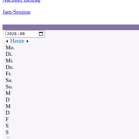
Jam-Session
Heute
Mo.
Di.
Mi.
Do.
Fr.
Sa.
So.
M
D
M
D
F
S
S
27