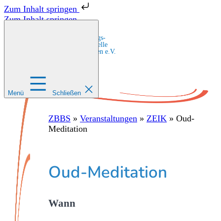
Zum Inhalt springen
Zum Inhalt springen
Zentrale Bildungs-
und Beratungsstelle
für Migrant:innen e.V.
Menü
Schließen
ZBBS
»
Veranstaltungen
»
ZEIK
»
Oud-
Meditation
Oud-Meditation
Wann