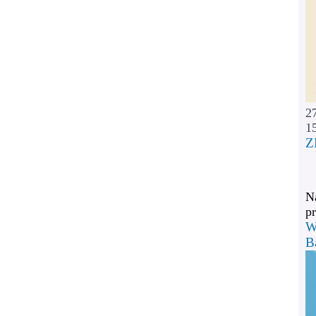
2
1
Z
Na
pr
W
B