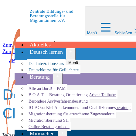
Zentrale Bildungs- und
Beratungsstelle für
Migrant:innen e.V.
Menü
Schließen
Aktuelles
Zum Inhalt springen
Zum Inhalt springen
Deutsch lernen
ZBBS
»
Veranstaltungen
»
Veranstaltung
»
Don’t Forget 
Menü
Der Integrationskurs
öffnen
Deutschkurse für Geflüchtete
Beratung
Don’t Forget Afghan
Menü
Alle an Bord! – PAM
öffnen
B.O.A.T. – Beratung.Orientierung.Arbeit.Teilhabe
Besondere Asylverfahrensberatung
Change
IQ-AQua-Kiel Anerkennungs- und Qualifizierungsberatung
Migrationsberatung für erwachsene Zugewanderte
Migrationsberatung SH
Online Beratung mbeon
Mitmachen
Wann