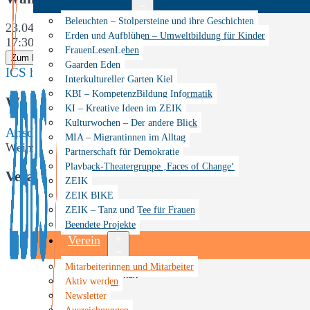
Menü
Beleuchten – Stolpersteine und ihre Geschichten
23.04.2023
öffnen
Erden und Aufblühen – Umweltbildung für Kinder
17:30
FrauenLesenLeben
Zum Kalender hinzufügen
Gaarden Eden
ICS herunterladen
Google Kalender
iCalendar
Office 365
Interkultureller Garten Kiel
KBI – KompetenzBildung Informatik
Wo
KI – Kreative Ideen im ZEIK
Kulturwochen – Der andere Blick
Anscharpark
MIA – Migrantinnen im Alltag
Weimarer Str. 8, Kiel, Schleswig-Holstein, 24106
Partnerschaft für Demokratie
Playback-Theatergruppe ‚Faces of Change‘
Veranstaltungstyp
ZEIK
ZEIK BIKE
Veranstaltung
ZEIK – Tanz und Tee für Frauen
Beendete Projekte
Verein
Menü
Mitarbeiterinnen und Mitarbeiter
öffnen
Aktiv werden
Newsletter
Auszeichnungen