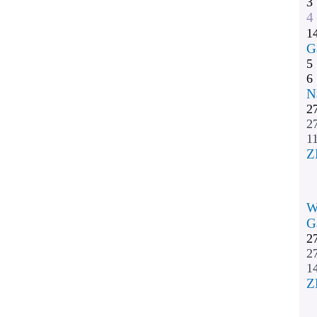
3
4
1
G
5
6
N
2
2
11
Z
W
G
2
2
1
Z