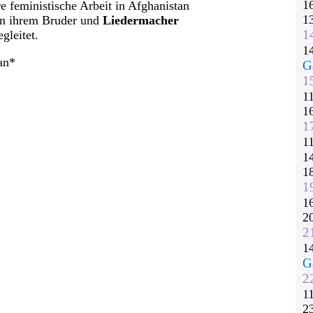
1
e feministische Arbeit in Afghanistan
1
von ihrem Bruder und
Liedermacher
1
gleitet.
1
an*
G
1
1
1
1
1
1
1
1
1
2
2
1
G
2
1
2