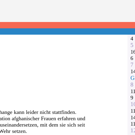
1
2
3
1
1
4
5
1
6
7
1
G
8
1
9
1
1
ge kann leider nicht stattfinden.
1
ation afghanischer Frauen erfahren und
1
useinandersetzen, mit dem sie sich seit
1
Wehr setzen.