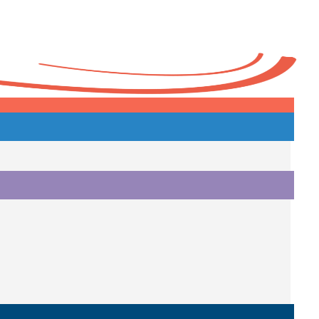
Heute
o.
i.
i.
o.
.
a.
o.