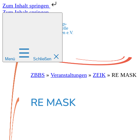
Zum Inhalt springen
Zum Inhalt springen
Zentrale Bildungs-
und Beratungsstelle
für Migrant:innen e.V.
Menü
Schließen
ZBBS
»
Veranstaltungen
»
ZEIK
»
RE MASK
RE MASK