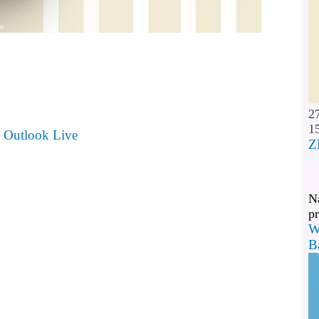
2
1
Outlook Live
Z
Na
pr
W
B