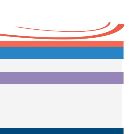
Heute
o.
i.
i.
o.
.
a.
o.