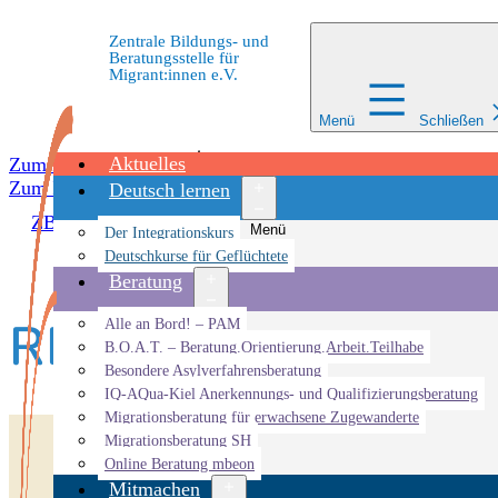
Zentrale Bildungs- und
Beratungsstelle für
Migrant:innen e.V.
Menü
Schließen
Aktuelles
Zum Inhalt springen
Zum Inhalt springen
Deutsch lernen
ZBBS
»
Veranstaltungen
»
ZEIK
»
RE MASK
Menü
Der Integrationskurs
öffnen
Deutschkurse für Geflüchtete
Beratung
RE MASK
Menü
Alle an Bord! – PAM
öffnen
B.O.A.T. – Beratung.Orientierung.Arbeit.Teilhabe
Besondere Asylverfahrensberatung
IQ-AQua-Kiel Anerkennungs- und Qualifizierungsberatung
Migrationsberatung für erwachsene Zugewanderte
Migrationsberatung SH
Online Beratung mbeon
Mitmachen