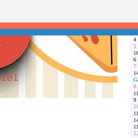
1
2
3
1
1
4
5
1
6
7
1
G
8
1
9
1
1
1
1
1