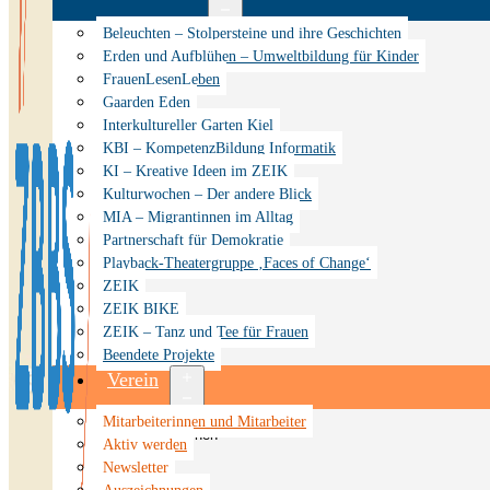
Menü
Beleuchten – Stolpersteine und ihre Geschichten
öffnen
Erden und Aufblühen – Umweltbildung für Kinder
FrauenLesenLeben
Gaarden Eden
Interkultureller Garten Kiel
KBI – KompetenzBildung Informatik
KI – Kreative Ideen im ZEIK
Kulturwochen – Der andere Blick
MIA – Migrantinnen im Alltag
Partnerschaft für Demokratie
Playback-Theatergruppe ‚Faces of Change‘
ZEIK
ZEIK BIKE
ZEIK – Tanz und Tee für Frauen
Beendete Projekte
Verein
Menü
Mitarbeiterinnen und Mitarbeiter
öffnen
Aktiv werden
Newsletter
Auszeichnungen