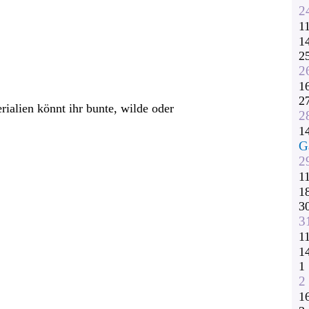
2
1
1
2
2
1
2
ialien könnt ihr bunte, wilde oder
2
1
G
2
1
1
3
3
1
1
1
2
1