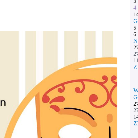
3
4
1
G
5
6
N
2
2
11
Z
W
G
2
2
1
Z