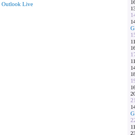
1
Outlook Live
1
1
1
G
1
1
1
1
1
1
1
1
1
2
2
1
G
2
1
2