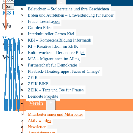
Zum Kalender hinzufügen
Menü
Beleuchten – Stolpersteine und ihre Geschichten
ICS herunterladen
Google Kalender
iCalendar
Office 365
öffnen
Erden und Aufblühen – Umweltbildung für Kinder
FrauenLesenLeben
Wo
Gaarden Eden
Interkultureller Garten Kiel
Vinetaplatz
KBI – KompetenzBildung Informatik
Vinetaplatz, Kiel, Schleswig-Holstein, 24143
KI – Kreative Ideen im ZEIK
Kulturwochen – Der andere Blick
Veranstaltungstyp
MIA – Migrantinnen im Alltag
Partnerschaft für Demokratie
ZEIK
Playback-Theatergruppe ‚Faces of Change‘
ZEIK
ZEIK BIKE
ZEIK – Tanz und Tee für Frauen
Beendete Projekte
Verein
Menü
Mitarbeiterinnen und Mitarbeiter
öffnen
Aktiv werden
Newsletter
Auszeichnungen