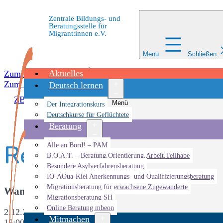
Zentrale Bildungs- und
Beratungsstelle für
Migrant:innen e.V.
Menü
Schließen
Aktuelles
Zum Inhalt springen
Zum Inhalt springen
Deutsch lernen
ZBBS
»
Veranstaltungen
»
ZEIK
»
Regenbogen in Gaard
Menü
Der Integrationskurs
öffnen
Deutschkurse für Geflüchtete
Beratung
Regenbogen in Gaa
Menü
Alle an Bord! – PAM
öffnen
B.O.A.T. – Beratung.Orientierung.Arbeit.Teilhabe
Besondere Asylverfahrensberatung
IQ-AQua-Kiel Anerkennungs- und Qualifizierungsberatung
Migrationsberatung für erwachsene Zugewanderte
Wann
Migrationsberatung SH
Online Beratung mbeon
2.12.2024
Mitmachen
15:00 - 18:00