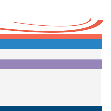
Heute
o.
i.
i.
o.
.
a.
o.