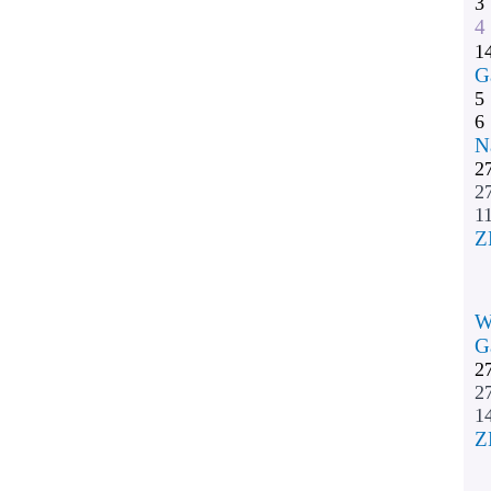
3
4
1
G
5
6
N
2
2
11
Z
W
G
2
2
1
Z