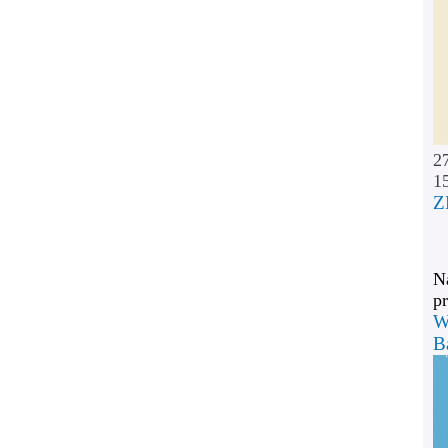
2
1
Z
Na
pr
W
B