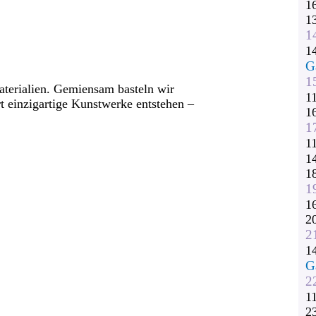
1
1
1
1
G
1
terialien. Gemiensam basteln wir
1
rt einzigartige Kunstwerke entstehen –
1
1
1
1
1
1
1
2
2
1
G
2
1
2