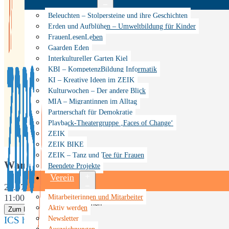
Menü
Beleuchten – Stolpersteine und ihre Geschichten
öffnen
Erden und Aufblühen – Umweltbildung für Kinder
FrauenLesenLeben
Gaarden Eden
Interkultureller Garten Kiel
KBI – KompetenzBildung Informatik
KI – Kreative Ideen im ZEIK
Kulturwochen – Der andere Blick
MIA – Migrantinnen im Alltag
Partnerschaft für Demokratie
Playback-Theatergruppe ‚Faces of Change‘
ZEIK
ZEIK BIKE
ZEIK – Tanz und Tee für Frauen
Wann
Beendete Projekte
Verein
25.07.2026
Menü
Mitarbeiterinnen und Mitarbeiter
11:00
öffnen
Aktiv werden
Zum Kalender hinzufügen
Newsletter
ICS herunterladen
Google Kalender
iCalendar
Office 365
Auszeichnungen