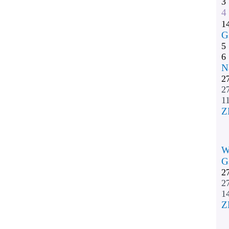
3
4
1
G
5
6
N
2
2
11
Z
W
G
2
2
1
Z