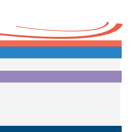
Heute
o.
i.
i.
o.
.
a.
o.