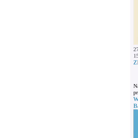
2
1
Z
Na
pr
W
B