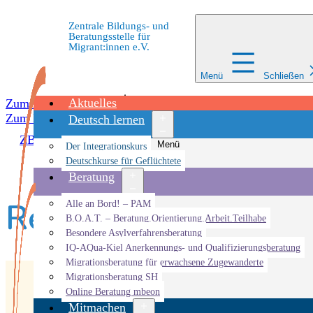
Zentrale Bildungs- und
Beratungsstelle für
Migrant:innen e.V.
Menü
Schließen
Aktuelles
Zum Inhalt springen
Zum Inhalt springen
Deutsch lernen
ZBBS
»
Veranstaltungen
»
ZEIK
»
Remask
Menü
Der Integrationskurs
öffnen
Deutschkurse für Geflüchtete
Beratung
Remask
Menü
Alle an Bord! – PAM
öffnen
B.O.A.T. – Beratung.Orientierung.Arbeit.Teilhabe
Besondere Asylverfahrensberatung
IQ-AQua-Kiel Anerkennungs- und Qualifizierungsberatung
Migrationsberatung für erwachsene Zugewanderte
Migrationsberatung SH
Online Beratung mbeon
Mitmachen