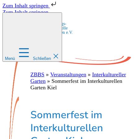
Zum Inhalt springen
Zum Inhalt springen
Zentrale Bildungs-
und Beratungsstelle
für Migrant:innen e.V.
Menü
Schließen
ZBBS
»
Veranstaltungen
»
Interkultureller
Garten
»
Sommerfest im Interkulturellen
Garten Kiel
Sommerfest im
Interkulturellen