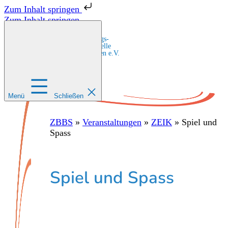
Zum Inhalt springen
Zum Inhalt springen
Zentrale Bildungs-
und Beratungsstelle
für Migrant:innen e.V.
Menü
Schließen
ZBBS
»
Veranstaltungen
»
ZEIK
»
Spiel und
Spass
Spiel und Spass