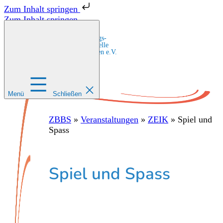
Zum Inhalt springen
Zum Inhalt springen
Zentrale Bildungs-
und Beratungsstelle
für Migrant:innen e.V.
Menü
Schließen
ZBBS
»
Veranstaltungen
»
ZEIK
»
Spiel und
Spass
Spiel und Spass