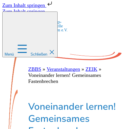
Zum Inhalt springen
Zum Inhalt springen
Zentrale Bildungs-
und Beratungsstelle
für Migrant:innen e.V.
Menü
Schließen
ZBBS
»
Veranstaltungen
»
ZEIK
»
Voneinander lernen! Gemeinsames
Fastenbrechen
Voneinander lernen!
Gemeinsames