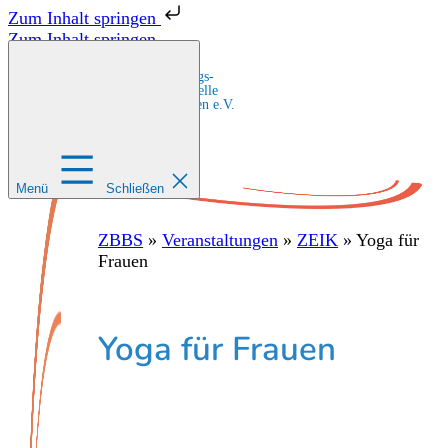
Zum Inhalt springen
Zum Inhalt springen
Zentrale Bildungs-
und Beratungsstelle
für Migrant:innen e.V.
Menü
Schließen
ZBBS
»
Veranstaltungen
»
ZEIK
»
Yoga für
Frauen
Yoga für Frauen