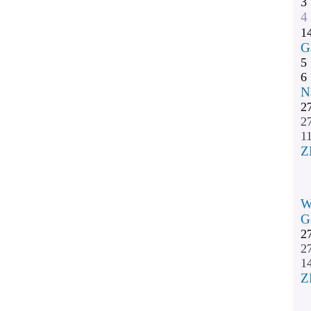
3
4
1
G
5
6
N
2
2
11
Z
W
G
2
2
1
Z