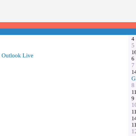
1
2
3
1
1
4
5
1
Outlook Live
6
7
1
G
8
1
9
1
1
1
1
1