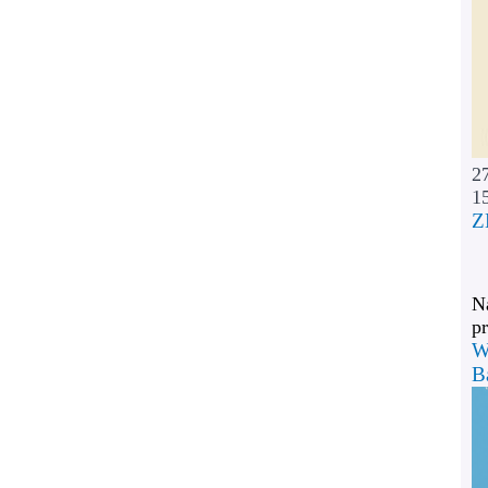
2
1
Z
Na
pr
W
B