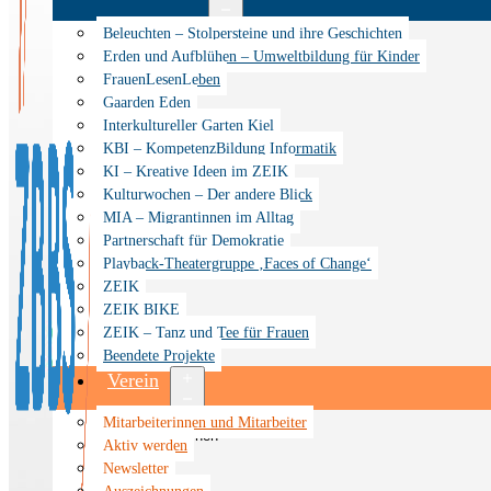
Menü
Beleuchten – Stolpersteine und ihre Geschichten
öffnen
Erden und Aufblühen – Umweltbildung für Kinder
FrauenLesenLeben
Gaarden Eden
Interkultureller Garten Kiel
KBI – KompetenzBildung Informatik
KI – Kreative Ideen im ZEIK
Kulturwochen – Der andere Blick
MIA – Migrantinnen im Alltag
Partnerschaft für Demokratie
Playback-Theatergruppe ‚Faces of Change‘
ZEIK
ZEIK BIKE
ZEIK – Tanz und Tee für Frauen
Beendete Projekte
Verein
Menü
Mitarbeiterinnen und Mitarbeiter
öffnen
Aktiv werden
Newsletter
Auszeichnungen