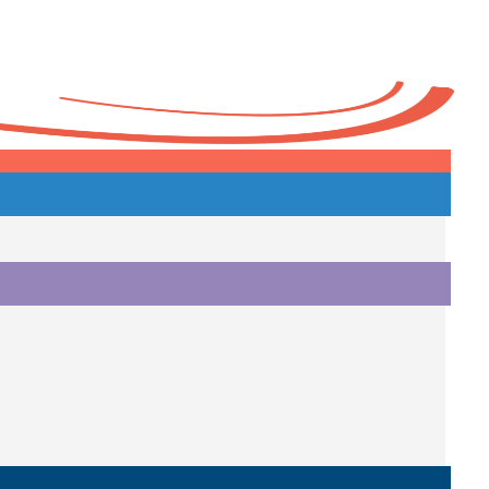
Heute
o.
i.
i.
o.
.
a.
o.