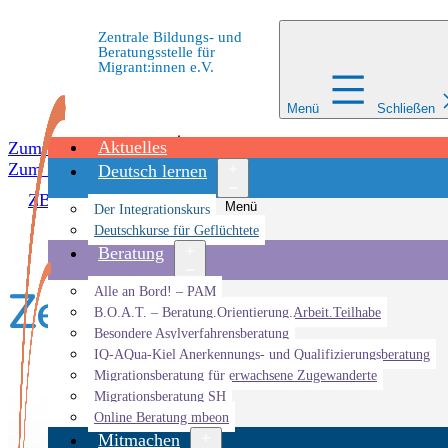
Zentrale Bildungs- und
Beratungsstelle für
Migrant:innen e.V.
Menü
Schließen
Aktuelles
Zum Inhalt springen
Zum Inhalt springen
Deutsch lernen
ZBBS
»
Veranstaltungen
»
ZEIK
»
Zeichnen mit Habib
Menü
Der Integrationskurs
öffnen
Deutschkurse für Geflüchtete
Beratung
Zeichnen mit Habib
Menü
Alle an Bord! – PAM
öffnen
B.O.A.T. – Beratung.Orientierung.Arbeit.Teilhabe
Besondere Asylverfahrensberatung
IQ-AQua-Kiel Anerkennungs- und Qualifizierungsberatung
Migrationsberatung für erwachsene Zugewanderte
Migrationsberatung SH
Online Beratung mbeon
Mitmachen