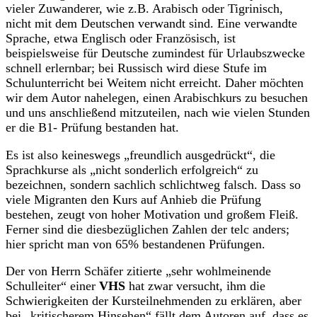
vieler Zuwanderer, wie z.B. Arabisch oder Tigrinisch,
nicht mit dem Deutschen verwandt sind. Eine verwandte
Sprache, etwa Englisch oder Französisch, ist
beispielsweise für Deutsche zumindest für Urlaubszwecke
schnell erlernbar; bei Russisch wird diese Stufe im
Schulunterricht bei Weitem nicht erreicht. Daher möchten
wir dem Autor nahelegen, einen Arabischkurs zu besuchen
und uns anschließend mitzuteilen, nach wie vielen Stunden
er die B1- Prüfung bestanden hat.
Es ist also keineswegs „freundlich ausgedrückt“, die
Sprachkurse als „nicht sonderlich erfolgreich“ zu
bezeichnen, sondern sachlich schlichtweg falsch. Dass so
viele Migranten den Kurs auf Anhieb die Prüfung
bestehen, zeugt von hoher Motivation und großem Fleiß.
Ferner sind die diesbezüglichen Zahlen der telc anders;
hier spricht man von 65% bestandenen Prüfungen.
Der von Herrn Schäfer zitierte „sehr wohlmeinende
Schulleiter“ einer
VHS
hat zwar versucht, ihm die
Schwierigkeiten der Kursteilnehmenden zu erklären, aber
bei „kritischerem Hinsehen“ fällt dem Autoren auf, dass es