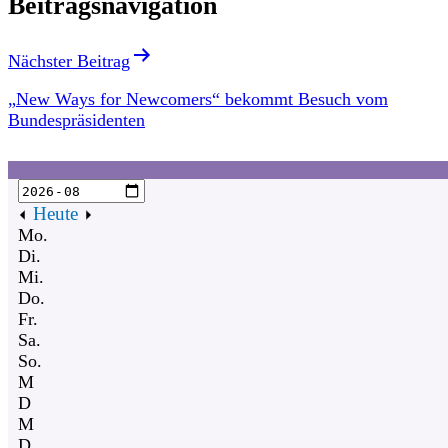
Beitragsnavigation
Nächster Beitrag
„New Ways for Newcomers“ bekommt Besuch vom
Bundespräsidenten
Heute
Mo.
Di.
Mi.
Do.
Fr.
Sa.
So.
M
D
M
D