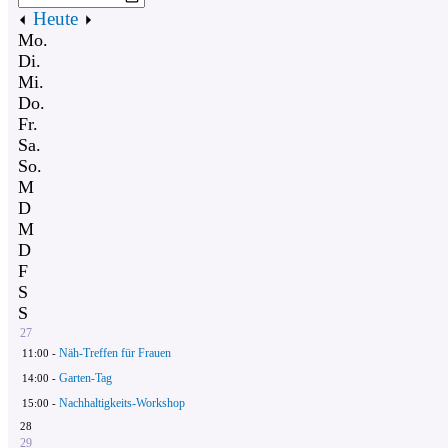
Heute
Mo.
Di.
Mi.
Do.
Fr.
Sa.
So.
M
D
M
D
F
S
S
27
Näh-Treffen für Frauen
11:00 -
Garten-Tag
14:00 -
Nachhaltigkeits-Workshop
15:00 -
28
29