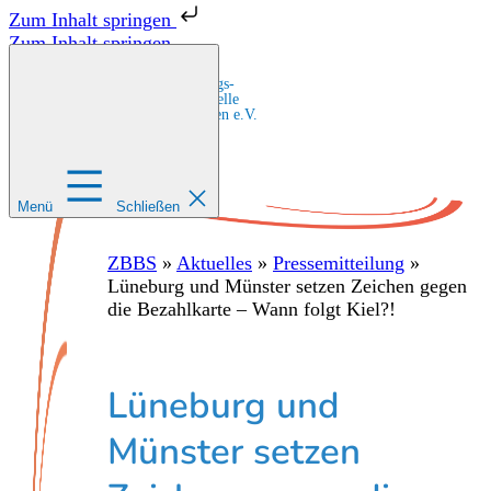
Zum Inhalt springen
Zum Inhalt springen
Zentrale Bildungs-
und Beratungsstelle
für Migrant:innen e.V.
Menü
Schließen
ZBBS
»
Aktuelles
»
Pressemitteilung
»
Lüneburg und Münster setzen Zeichen gegen
die Bezahlkarte – Wann folgt Kiel?!
Lüneburg und
Münster setzen