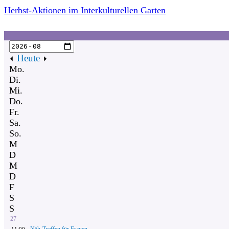
Herbst-Aktionen im Interkulturellen Garten
Heute
Mo.
Di.
Mi.
Do.
Fr.
Sa.
So.
M
D
M
D
F
S
S
27
Näh-Treffen für Frauen
11:00 -