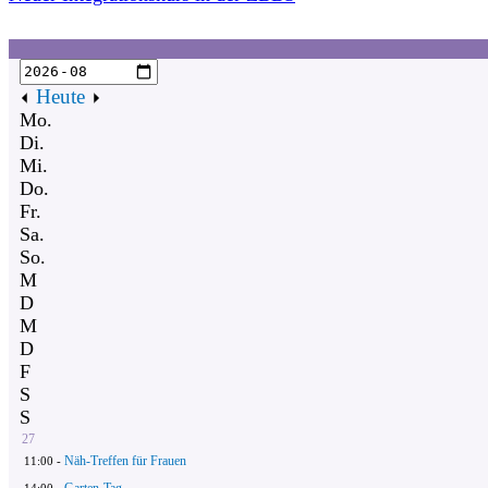
Heute
Mo.
Di.
Mi.
Do.
Fr.
Sa.
So.
M
D
M
D
F
S
S
27
Näh-Treffen für Frauen
11:00 -
Garten-Tag
14:00 -