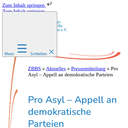
Zum Inhalt springen
Zum Inhalt springen
Zentrale Bildungs-
und Beratungsstelle
für Migrant:innen e.V.
Menü
Schließen
ZBBS
»
Aktuelles
»
Pressemitteilung
»
Pro
Asyl – Appell an demokratische Parteien
Pro Asyl – Appell an
demokratische
Parteien