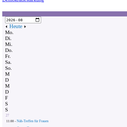
Heute
Mo.
Di.
Mi.
Do.
Fr.
Sa.
So.
M
D
M
D
F
S
S
27
Näh-Treffen für Frauen
11:00 -