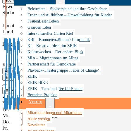
Suche
Erweiterte Suche anzeigen
Menü
Beleuchten – Stolpersteine und ihre Geschichten
Suche
öffnen
Erden und Aufblühen – Umweltbildung für Kinder
FrauenLesenLeben
Location Options
Gaarden Eden
Land
Interkultureller Garten Kiel
KBI – KompetenzBildung Informatik
Kategorien
KI – Kreative Ideen im ZEIK
Kulturwochen – Der andere Blick
MIA – Migrantinnen im Alltag
Partnerschaft für Demokratie
Kategorien
Playback-Theatergruppe ‚Faces of Change‘
Alle löschen
ZEIK
Suche
ZEIK BIKE
ZEIK – Tanz und Tee für Frauen
Beendete Projekte
Heute
Verein
Mo.
Di.
Menü
Mitarbeiterinnen und Mitarbeiter
Mi.
öffnen
Aktiv werden
Do.
Newsletter
Fr.
Auszeichnungen