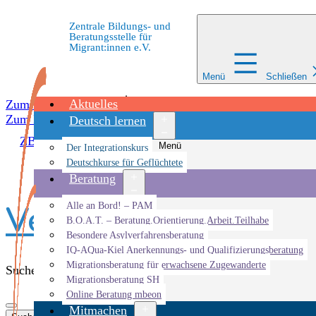
Zentrale Bildungs- und
Beratungsstelle für
Migrant:innen e.V.
Menü
Schließen
Aktuelles
Zum Inhalt springen
Zum Inhalt springen
Deutsch lernen
ZBBS
»
Veranstaltungen
Menü
Der Integrationskurs
öffnen
Deutschkurse für Geflüchtete
Beratung
Veranstaltungen - 
Menü
Alle an Bord! – PAM
öffnen
B.O.A.T. – Beratung.Orientierung.Arbeit.Teilhabe
Besondere Asylverfahrensberatung
IQ-AQua-Kiel Anerkennungs- und Qualifizierungsberatung
Migrationsberatung für erwachsene Zugewanderte
Suche
Migrationsberatung SH
Online Beratung mbeon
Mitmachen