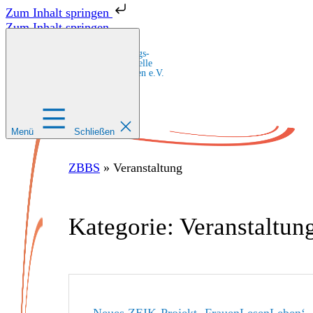
Zum Inhalt springen
Zum Inhalt springen
Zentrale Bildungs-
und Beratungsstelle
für Migrant:innen e.V.
Menü
Schließen
ZBBS
»
Veranstaltung
Kategorie:
Veranstaltun
Neues ZEIK-Projekt ‚FrauenLesenLeben‘