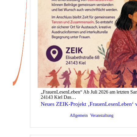
„FrauenLesenLeben“ Ab Juli 2026 am letzten Sam
24143 Kiel Das…
Neues ZEIK-Projekt ‚FrauenLesenLeben‘
w
Veröffentlicht am
21/07/2026
Kategorisiert als
Allgemein
,
Veranstaltung