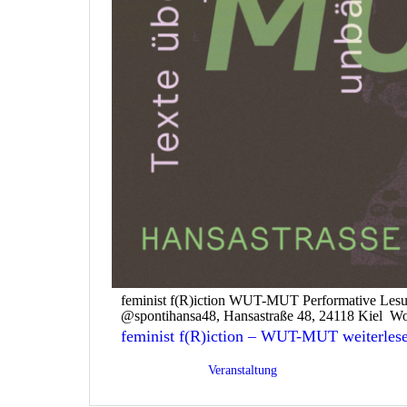
feminist f(R)iction WUT-MUT Performative Lesu
@spontihansa48, Hansastraße 48, 24118 Kiel W
feminist f(R)iction – WUT-MUT
weiterles
Veröffentlicht am
10/03/2026
Kategorisiert als
Veranstaltung