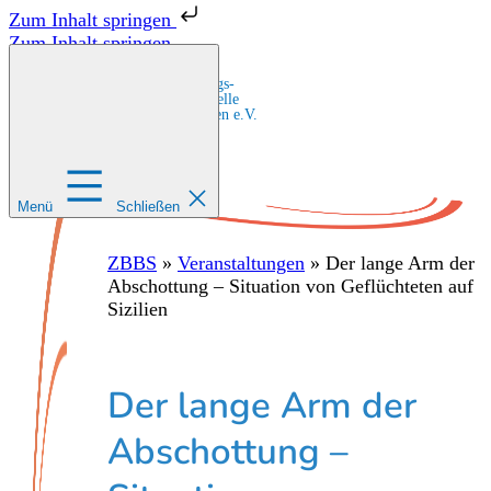
Zum Inhalt springen
Zum Inhalt springen
Zentrale Bildungs-
und Beratungsstelle
für Migrant:innen e.V.
Menü
Schließen
ZBBS
»
Veranstaltungen
»
Der lange Arm der
Abschottung – Situation von Geflüchteten auf
Sizilien
Der lange Arm der
Abschottung –