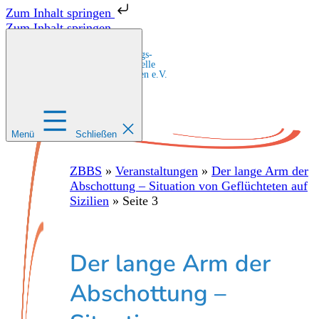
Zum Inhalt springen
Zum Inhalt springen
Zentrale Bildungs-
und Beratungsstelle
für Migrant:innen e.V.
Menü
Schließen
ZBBS
»
Veranstaltungen
»
Der lange Arm der
Abschottung – Situation von Geflüchteten auf
Sizilien
»
Seite 3
Der lange Arm der
Abschottung –