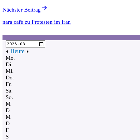
Nächster Beitrag
nara café zu Protesten im Iran
Heute
Mo.
Di.
Mi.
Do.
Fr.
Sa.
So.
M
D
M
D
F
S