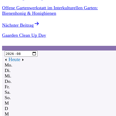
Offene Gartenwerkstatt im Interkulturellen Garten:
Bienenhonig & Honigbienen
Nächster Beitrag
Gaarden Clean Up Day
Heute
Mo.
Di.
Mi.
Do.
Fr.
Sa.
So.
M
D
M