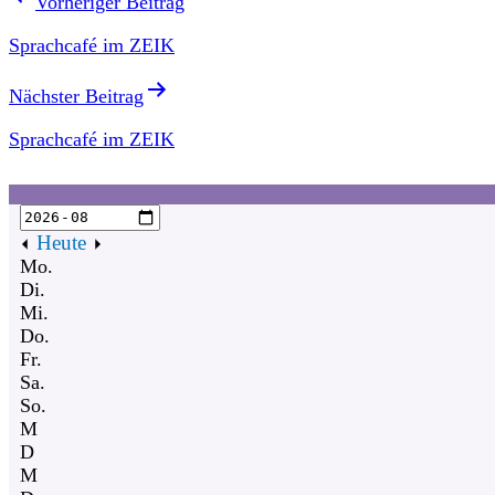
Vorheriger Beitrag
Sprachcafé im ZEIK
Nächster Beitrag
Sprachcafé im ZEIK
Heute
Mo.
Di.
Mi.
Do.
Fr.
Sa.
So.
M
D
M