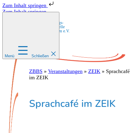
Zum Inhalt springen
Zum Inhalt springen
Zentrale Bildungs-
und Beratungsstelle
für Migrant:innen e.V.
Menü
Schließen
ZBBS
»
Veranstaltungen
»
ZEIK
»
Sprachcafé
im ZEIK
Sprachcafé im ZEIK