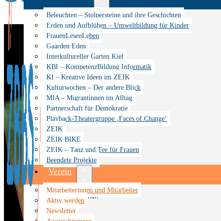
Menü
Beleuchten – Stolpersteine und ihre Geschichten
öffnen
Erden und Aufblühen – Umweltbildung für Kinder
FrauenLesenLeben
Gaarden Eden
Interkultureller Garten Kiel
KBI – KompetenzBildung Informatik
KI – Kreative Ideen im ZEIK
Kulturwochen – Der andere Blick
MIA – Migrantinnen im Alltag
Partnerschaft für Demokratie
Playback-Theatergruppe ‚Faces of Change‘
ZEIK
ZEIK BIKE
ZEIK – Tanz und Tee für Frauen
Beendete Projekte
Verein
Menü
Mitarbeiterinnen und Mitarbeiter
öffnen
Aktiv werden
Newsletter
Auszeichnungen