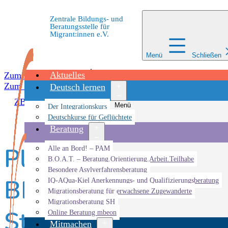
Zentrale Bildungs- und
Beratungsstelle für
Migrant:innen e.V.
Menü
Schließen
Aktuelles
Zum Inhalt springen
Zum Inhalt springen
Deutsch lernen
ZBBS
»
Veranstaltungen
»
Veranstaltung
»
Playbackthea
Menü
Der Integrationskurs
öffnen
Deutschkurse für Geflüchtete
Beratung
Playbacktheater Fa
Menü
Alle an Bord! – PAM
öffnen
B.O.A.T. – Beratung.Orientierung.Arbeit.Teilhabe
Besondere Asylverfahrensberatung
BELEUCHTEN – Gesc
IQ-AQua-Kiel Anerkennungs- und Qualifizierungsberatung
Migrationsberatung für erwachsene Zugewanderte
Migrationsberatung SH
Stolpersteinen
Online Beratung mbeon
Mitmachen