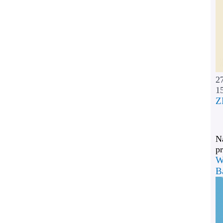
2
1
Z
Na
pr
W
B