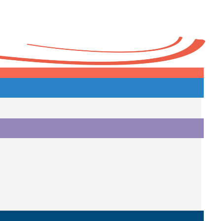
lpersteinen
Heute
o.
i.
i.
o.
.
a.
o.