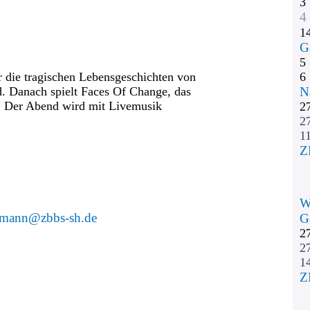
3
4
1
G
5
r die tragischen Lebensgeschichten von
6
nd. Danach spielt Faces Of Change, das
N
. Der Abend wird mit Livemusik
2
2
11
Z
W
mann@zbbs-sh.de
G
2
2
1
Z