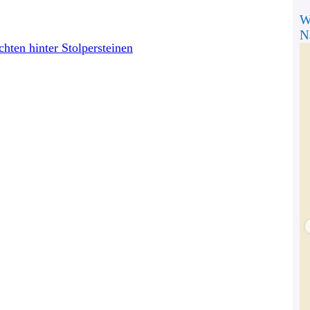
W
N
en hinter Stolpersteinen