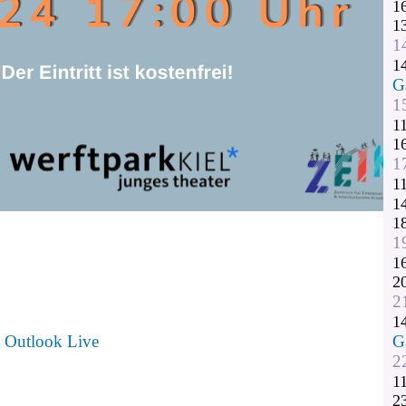
1
1
1
1
G
1
1
1
1
1
1
1
1
1
2
2
1
Outlook Live
G
2
1
2