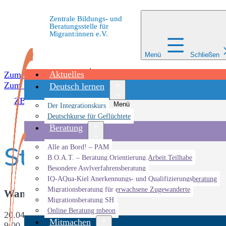
Zentrale Bildungs- und
Beratungsstelle für
Migrant:innen e.V.
Menü
Schließen
Aktuelles
Zum Inhalt springen
Zum Inhalt springen
Deutsch lernen
ZBBS
»
Veranstaltungen
»
Veranstaltung
»
Start: Beruf
Menü
Der Integrationskurs
öffnen
Deutschkurse für Geflüchtete
Beratung
Start: Berufssprac
Menü
Alle an Bord! – PAM
öffnen
B.O.A.T. – Beratung.Orientierung.Arbeit.Teilhabe
Besondere Asylverfahrensberatung
IQ-AQua-Kiel Anerkennungs- und Qualifizierungsberatung
Migrationsberatung für erwachsene Zugewanderte
Wann
Migrationsberatung SH
Online Beratung mbeon
20.04.2022
Mitmachen
9:00 - 13:15