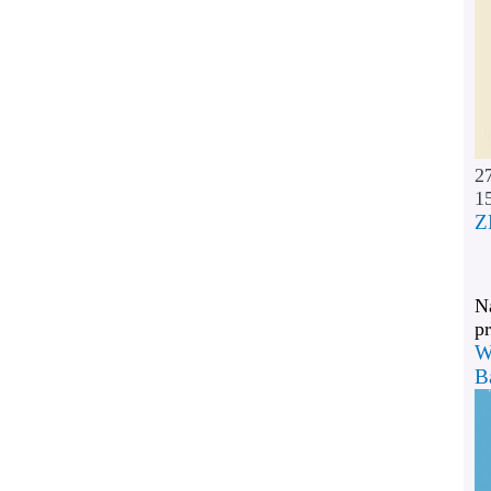
2
1
Z
Na
pr
W
B