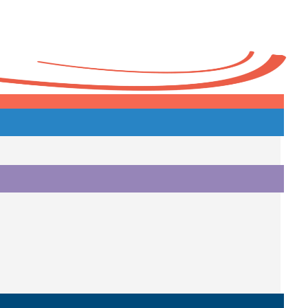
Heute
o.
i.
i.
o.
.
a.
o.