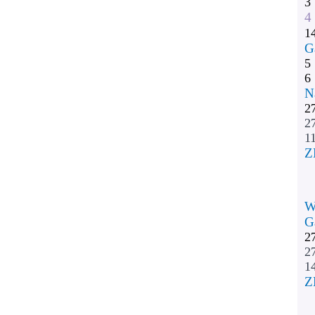
3
4
1
G
5
6
N
2
2
11
Z
W
G
2
2
1
Z