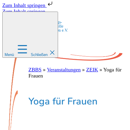
Zum Inhalt springen
Zum Inhalt springen
Zentrale Bildungs-
und Beratungsstelle
für Migrant:innen e.V.
Menü
Schließen
ZBBS
»
Veranstaltungen
»
ZEIK
»
Yoga für
Frauen
Yoga für Frauen