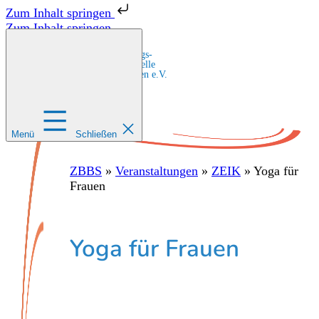
Zum Inhalt springen
Zum Inhalt springen
Zentrale Bildungs-
und Beratungsstelle
für Migrant:innen e.V.
Menü
Schließen
ZBBS
»
Veranstaltungen
»
ZEIK
»
Yoga für
Frauen
Yoga für Frauen