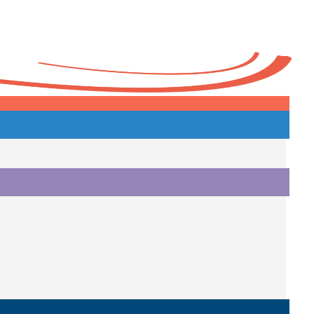
Heute
o.
i.
i.
o.
.
a.
o.