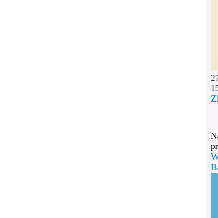
2
1
Z
Na
pr
W
B