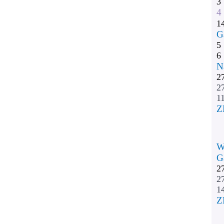
3
4
1
G
5
6
N
2
2
11
Z
W
G
2
2
1
Z