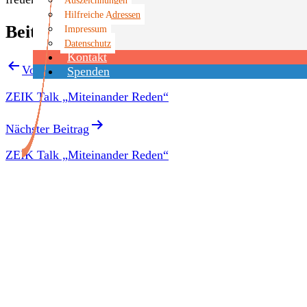
Hilfreiche Adressen
Beitragsnavigation
Impressum
Datenschutz
Kontakt
Vorheriger Beitrag
Spenden
ZEIK Talk „Miteinander Reden“
Nächster Beitrag
ZEIK Talk „Miteinander Reden“