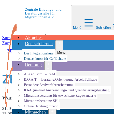
Zentrale Bildungs- und
Beratungsstelle für
Migrant:innen e.V.
Menü
Schließen
Aktuelles
Zum Inhalt springen
Zum Inhalt springen
Deutsch lernen
ZBBS
»
Veranstaltungen
»
Veranstaltung
»
ZEIK Talk „M
Menü
Der Integrationskurs
öffnen
Deutschkurse für Geflüchtete
Beratung
ZEIK Talk „Miteina
Menü
Alle an Bord! – PAM
öffnen
B.O.A.T. – Beratung.Orientierung.Arbeit.Teilhabe
Besondere Asylverfahrensberatung
IQ-AQua-Kiel Anerkennungs- und Qualifizierungsberatung
Migrationsberatung für erwachsene Zugewanderte
Wann
Migrationsberatung SH
Online Beratung mbeon
21.10.2021
Mitmachen
11:00 - 13:00