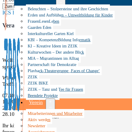
Zum Kalender hinzufügen
Menü
Beleuchten – Stolpersteine und ihre Geschichten
ICS herunterladen
Google Kalender
iCalendar
Office 365
öffnen
Erden und Aufblühen – Umweltbildung für Kinder
FrauenLesenLeben
Veranstaltungstyp
Gaarden Eden
Interkultureller Garten Kiel
Veranstaltung
KBI – KompetenzBildung Informatik
KI – Kreative Ideen im ZEIK
Kulturwochen – Der andere Blick
MIA – Migrantinnen im Alltag
Wollt ihr eure Deutschkenntnisse anwenden? Habt ihr Lust 
Partnerschaft für Demokratie
zeiktalk@zeik-
sprechen? Dann meldet euch per E-Mail an:
Playback-Theatergruppe ‚Faces of Change‘
ZEIK
Wir möchten einen Raum schaffen, in dem ihr miteinander 
ZEIK BIKE
Treffen sind im Oktober immer donnerstags:
ZEIK – Tanz und Tee für Frauen
07.10. um 11:00 Uhr
Beendete Projekte
14.10. um 16:00 Uhr
Verein
21.10. um 11:00 Uhr
Menü
Mitarbeiterinnen und Mitarbeiter
28.10. um 16:00 Uhr
öffnen
Aktiv werden
Ihr könnt nicht an allen Treffen teilnehmen oder ihr möcht
Newsletter
freuen uns auf euch!
Auszeichnungen