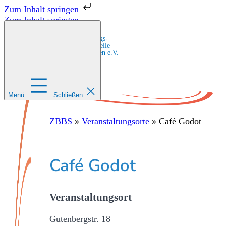
Zum Inhalt springen
Zum Inhalt springen
Zentrale Bildungs-
und Beratungsstelle
für Migrant:innen e.V.
Menü
Schließen
ZBBS
»
Veranstaltungsorte
»
Café Godot
Café Godot
Veranstaltungsort
Gutenbergstr. 18