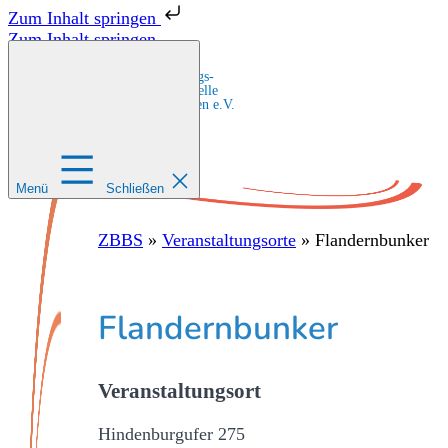
Zum Inhalt springen
Zum Inhalt springen
Zentrale Bildungs-
und Beratungsstelle
für Migrant:innen e.V.
Menü
Schließen
ZBBS
»
Veranstaltungsorte
»
Flandernbunker
Flandernbunker
Veranstaltungsort
Hindenburgufer 275