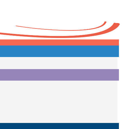
Heute
o.
i.
i.
o.
.
a.
o.