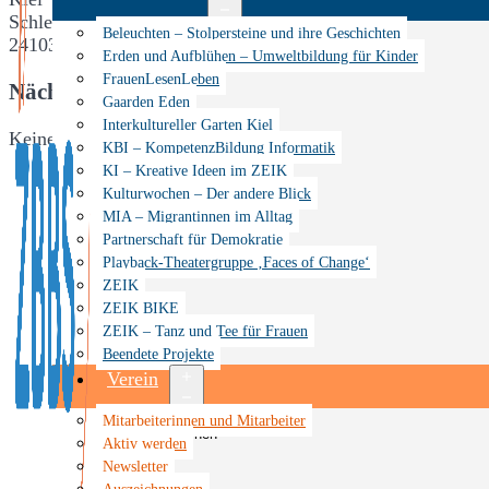
Schleswig-Holstein
Menü
Beleuchten – Stolpersteine und ihre Geschichten
24103
öffnen
Erden und Aufblühen – Umweltbildung für Kinder
FrauenLesenLeben
Nächste Veranstaltung
Gaarden Eden
Interkultureller Garten Kiel
Keine bevorstehenden Veranstaltungen
KBI – KompetenzBildung Informatik
KI – Kreative Ideen im ZEIK
Kulturwochen – Der andere Blick
MIA – Migrantinnen im Alltag
Partnerschaft für Demokratie
Playback-Theatergruppe ‚Faces of Change‘
ZEIK
ZEIK BIKE
ZEIK – Tanz und Tee für Frauen
Beendete Projekte
Verein
Menü
Mitarbeiterinnen und Mitarbeiter
öffnen
Aktiv werden
Veranstaltungen
Newsletter
Auszeichnungen