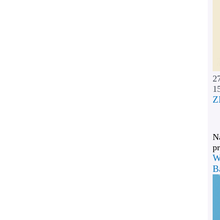
2
1
Z
Na
pr
W
B