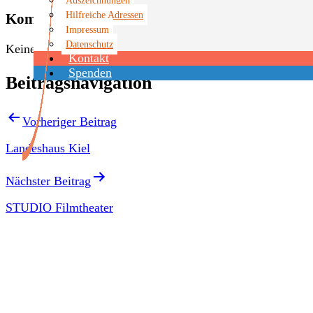
Hilfreiche Adressen
Kommende Veranstaltungen
Impressum
Datenschutz
Keine Veranstaltungen an diesem Ort
Kontakt
Spenden
Beitragsnavigation
Vorheriger Beitrag
Landeshaus Kiel
Nächster Beitrag
STUDIO Filmtheater