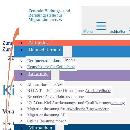
Zentrale Bildungs- und
Beratungsstelle für
Migrant:innen e.V.
Menü
Schließen
Aktuelles
Zum Inhalt springen
Zum Inhalt springen
Deutsch lernen
ZBBS
»
Veranstaltungsorte
»
Kieler Rathaus
Menü
Der Integrationskurs
öffnen
Deutschkurse für Geflüchtete
Beratung
Kieler Rathaus
Menü
Alle an Bord! – PAM
öffnen
B.O.A.T. – Beratung.Orientierung.Arbeit.Teilhabe
Besondere Asylverfahrensberatung
IQ-AQua-Kiel Anerkennungs- und Qualifizierungsberatung
Migrationsberatung für erwachsene Zugewanderte
Veranstaltungsort
Migrationsberatung SH
Online Beratung mbeon
Fleethörn 9
Mitmachen
Kiel