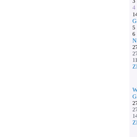
3
4
1
G
5
6
N
2
2
11
Z
W
G
2
2
1
Z