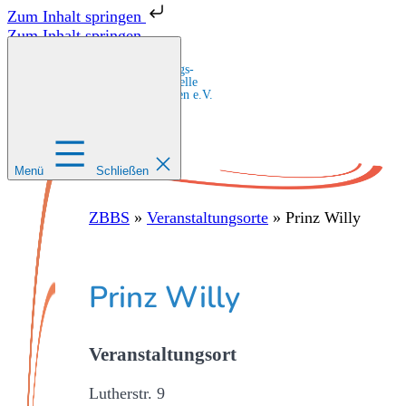
Zum Inhalt springen
Zum Inhalt springen
Zentrale Bildungs-
und Beratungsstelle
für Migrant:innen e.V.
Menü
Schließen
ZBBS
»
Veranstaltungsorte
»
Prinz Willy
Prinz Willy
Veranstaltungsort
Lutherstr. 9